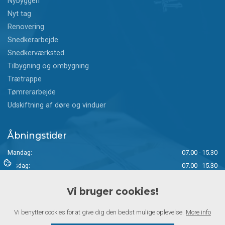
Nybyggeri
Nyt tag
Renovering
Snedkerarbejde
Snedkerværksted
Tilbygning og ombygning
Trætrappe
Tømrerarbejde
Udskiftning af døre og vinduer
Åbningstider
Mandag:
07.00 - 15.30
Tirsdag:
07.00 - 15.30
Onsdag:
07.00 - 15.00
Vi bruger cookies!
Torsdag:
07.00 - 14.30
Fredag:
07.00 - 14.00
Vi benytter cookies for at give dig den bedst mulige oplevelse.
More info
Lørdag:
Lukket